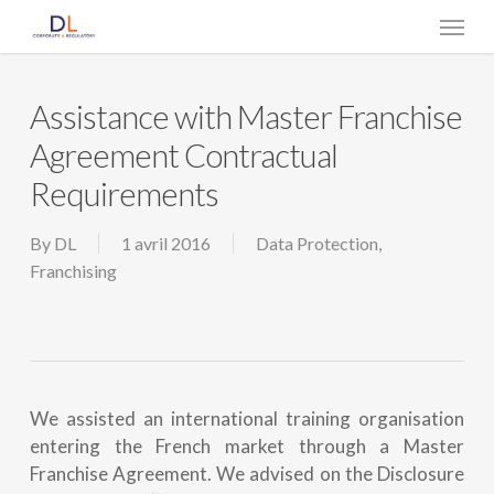
Skip
Menu
to
main
content
Assistance with Master Franchise
Agreement Contractual
Requirements
By
DL
1 avril 2016
Data Protection
,
Franchising
We assisted an international training organisation
entering the French market through a Master
Franchise Agreement. We advised on the Disclosure