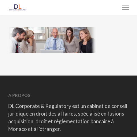
Skip
Menu
to
main
content
A PROPOS
DL Corporate & Regulatory est un cabinet de conseil
juridique en droit des affaires, spécialisé en fusions
acquisition, droit et règlementation bancaire à
Monaco et à l’étranger.