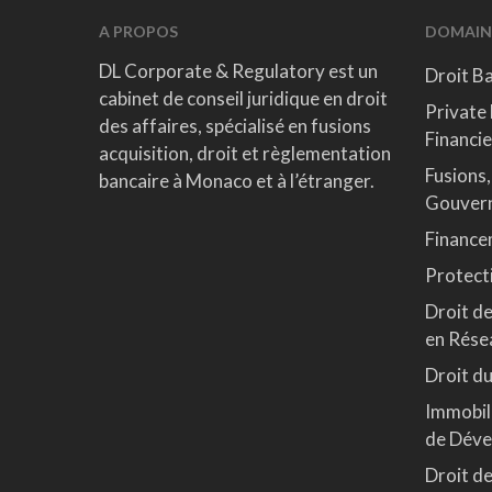
A PROPOS
DOMAIN
DL Corporate & Regulatory est un
Droit B
cabinet de conseil juridique en droit
Private 
des affaires, spécialisé en fusions
Financie
acquisition, droit et règlementation
Fusions,
bancaire à Monaco et à l’étranger.
Gouvern
Finance
Protect
Droit de
en Rése
Droit du
Immobili
de Dév
Droit d