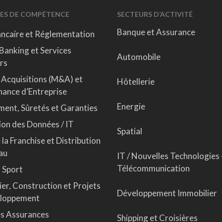
ES DE COMPÉTENCE
SECTEURS D’ACTIVITÉ
Banque et Assurance
ancaire et Réglementation
Banking et Services
Automobile
rs
 Acquisitions (M&A) et
Hôtellerie
ance d’Entreprise
Energie
ment, Sûretés et Garanties
ion des Données / IT
Spatial
 la Franchise et Distribution
au
IT / Nouvelles Technologies 
Télécommunication
 Sport
er, Construction et Projets
Développement Immobilier
eloppement
es Assurances
Shipping et Croisières